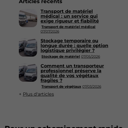
Articles récents
Transport de matériel
médical : un service qui
exige rigueur et fiabilité
Transport de matériel médical
07/07/2026
Stockage temporaire ou
longue durée : quelle option
logistique privilégier ?
Stockage de matériel
07/05/2026
Comment un transporteur
professionnel préserve la
qualité de vos végétaux
fragiles ?
Transport de végétaux
07/03/2026
Plus d'articles