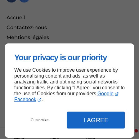
Accueil
Contactez-nous
Mentions légales
Plan du site
Your privacy is our priority
We use Cookies to improve user experience by
Haut de page
personalising content and ads, as well as
analyzing traffic and optimizing social networks
functionalities. By clicking "I Agree" you consent to
the use of Cookies from our providers
Google
Facebook
.
I AGREE
Customize
Menu
Infos
Devis