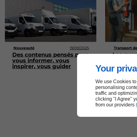
Nouveauté
19/09/2025
Transport d
Des contenus pensés pour
Les ava
vous informer, vous
partenai
inspirer, vous guider
transpor
Your priva
de vos 
We use Cookies to
personalising conte
traffic and optimizi
clicking "I Agree" 
from our providers