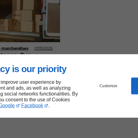
e marchandises
07/11/2025
ntages d’un
re unique pour le
t et le stockage
cy is our priority
marchandises
 improve user experience by
Customize
nt and ads, as well as analyzing
ng social networks functionalities. By
you consent to the use of Cookies
Google
Facebook
.