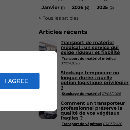
Janvier
2026
2025
(1)
(4)
(2)
Tous les articles
Articles récents
Transport de matériel
médical : un service qui
exige rigueur et fiabilité
Transport de matériel médical
07/07/2026
Stockage temporaire ou
longue durée : quelle
I AGREE
option logistique privilégier
?
Stockage de matériel
07/05/2026
Comment un transporteur
professionnel préserve la
qualité de vos végétaux
fragiles ?
Transport de végétaux
07/03/2026